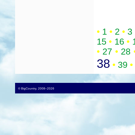
•
1
•
2
•
3
15
•
16
•
•
27
•
28
38
•
39
•
© BigCountry, 2008–2026