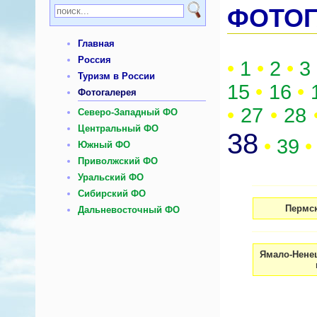
ФОТОГ
Главная
Россия
•
1
•
2
•
3
Туризм в России
15
•
16
•
Фотогалерея
•
27
•
28
Северо-Западный ФО
Центральный ФО
38
•
39
•
Южный ФО
Приволжский ФО
Уральский ФО
Сибирский ФО
Пермск
Дальневосточный ФО
Ямало-Ненец