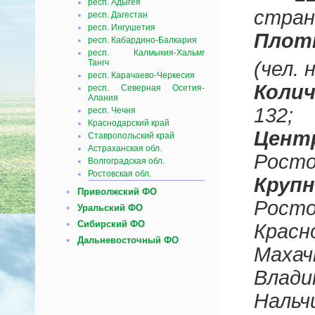
респ. Адыгея
стран
респ. Дагестан
респ. Ингушетия
Плот
респ. Кабардино-Балкария
респ. Калмыкия-Хальмг
(чел. 
Тангч
респ. Карачаево-Черкесия
Коли
респ. Северная Осетия-
Алания
132;
респ. Чечня
Краснодарский край
Цент
Ставропольский край
Астраханская обл.
Росто
Волгоградская обл.
Ростовская обл.
Круп
Приволжский ФО
Росто
Уральский ФО
Сибирский ФО
Крас
Дальневосточный ФО
Мах
Влад
Наль