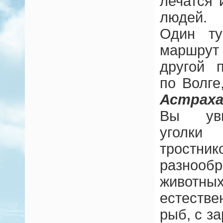
лечатся
людей.
Один ту
маршрут 
другой 
по Волге
Астрах
Вы уви
уголки
тростни
разно
живо
естеств
рыб, с з