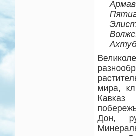
Арм
Пятиг
Элис
Волж
Ахтуб
Великол
разн
растите
мира, кл
Кавказ
побереж
Дон, р
Минерал