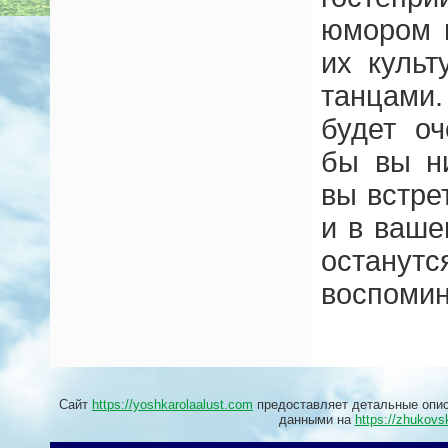
юмором 
их культ
танцами
будет о
бы вы н
вы встре
и в ваше
оста
воспомин
Сайт
https://yoshkarolaalust.com
предоставляет детальные опис
данными на
https://zhukovs