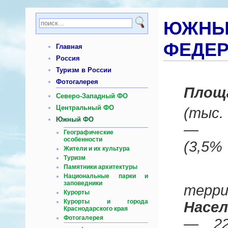
ЮЖНЫ
ФЕДЕР
Главная
Россия
Туризм в России
Фотогалерея
Площ
Северо-Западный ФО
Центральный ФО
(тыс
Южный ФО
— 5
Географические
особенности
(3,5
Жители и их культура
Туризм
Памятники архитектуры
Национальные парки и
заповедники
терри
Курорты
Курорты и города
Насел
Краснодарского края
Фотогалерея
— 22