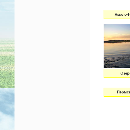
Ямало-Н
Озер
Пермск