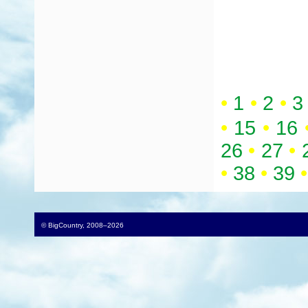
•
1
•
2
•
3
•
15
•
16
26
•
27
•
•
38
•
39
•
© BigCountry, 2008–2026