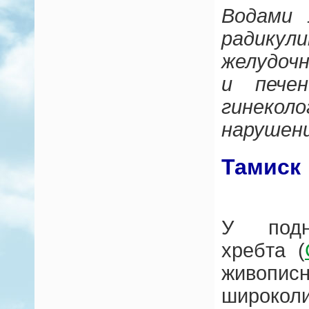
Водами 
радику
желудоч
и печен
гинекол
нарушен
Тамиск
У подн
хребта (
живопи
широкол