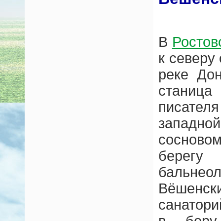
В
Ростов
к северу
реке До
станица
писател
западно
соснов
берегу
бальнео
Вёшенск
санатори
в бору