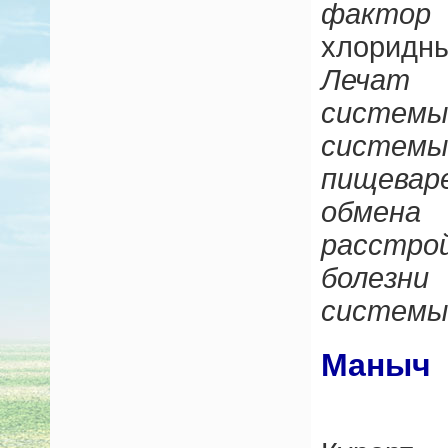
фактор
хлоридн
Лечат 
системы
системы
пищева
обме
расстр
болез
системы
Маныч