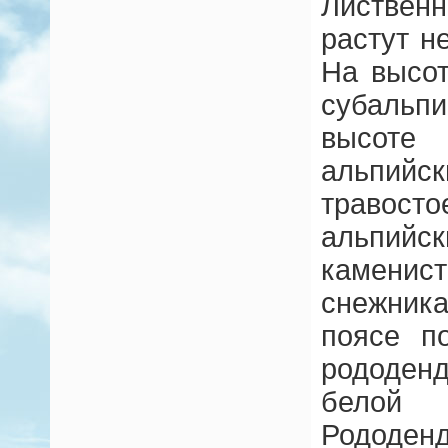
Листве
растут 
На высот
субальп
высоте
альпийс
траво
альпи
камени
снежник
поясе п
рододен
белой
Рододе