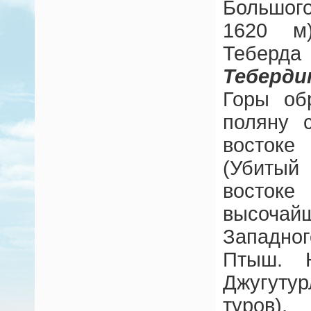
Большог
1620 м
Теберд
Теберди
Горы об
поляну 
восток
(Убиты
востоке
высоч
Западног
Птыш. 
Джугут
туров)