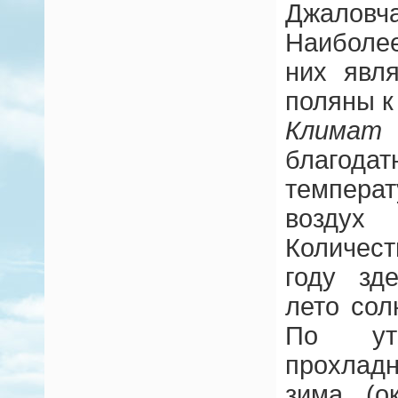
Джалов
Наиболе
них явл
поляны к 
Климат
благод
темпера
воздух 
Количес
году зд
лето сол
По ут
прохлад
зима (о