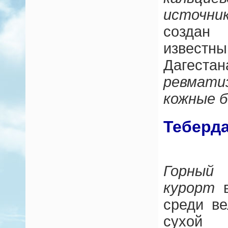
источни
созда
извест
Дагест
ревмат
кожные б
Теберд
Горны
курорт
среди ве
сухой 