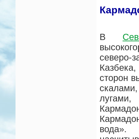
Кармад
В
Се
высоког
северо-
Казбека
сторон в
скалами
лугами,
Кармад
Кармадо
вода»