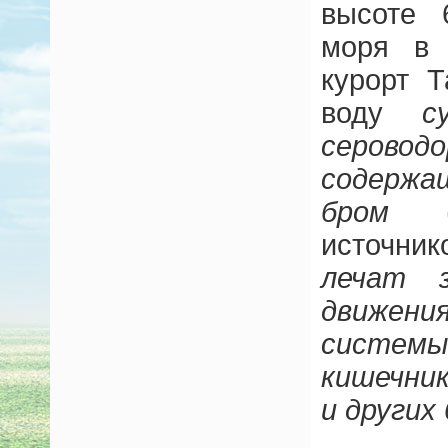
высоте 
моря в 
курорт 
воду
с
серовод
содержа
бром
(в
источник
лечат з
движени
системы
кишечни
и других