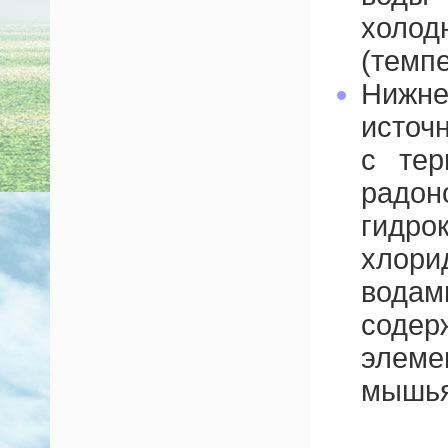
хол
(темпе
Нижне
источ
с тер
радон
гидро
хлор
вод
соде
элеме
мышья