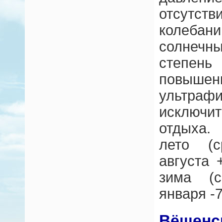
отсутс
колебан
солнеч
степень
повышен
ультраф
исключи
отдыха.
лето (с
августа 
зима (с
января -7
Вёшенс