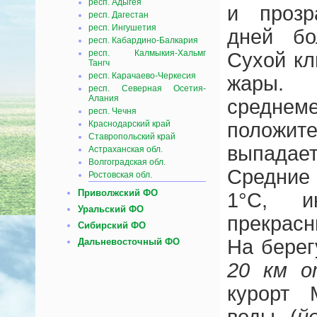
респ. Адыгея
и прозр
респ. Дагестан
респ. Ингушетия
дней бо
респ. Кабардино-Балкария
респ. Калмыкия-Хальмг
Сухой кл
Тангч
респ. Карачаево-Черкесия
жары
респ. Северная Осетия-
Алания
среднем
респ. Чечня
положит
Краснодарский край
Ставропольский край
выпадае
Астраханская обл.
Волгоградская обл.
Средние
Ростовская обл.
Приволжский ФО
1°С, и
Уральский ФО
прекрасн
Сибирский ФО
На берег
Дальневосточный ФО
20 км о
курорт 