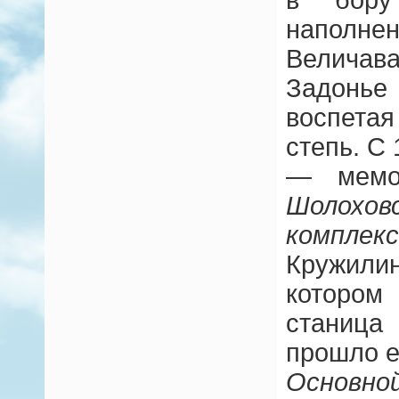
наполне
Велича
Задон
воспета
степь. С
— мемо
Шолохов
комплекс
Кружил
котором
станиц
прошло е
Основно