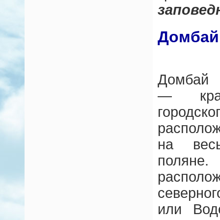
заповед
Домбай
Домбай 
— крас
горо
располо
на вес
поляне.
распол
северно
или Вод