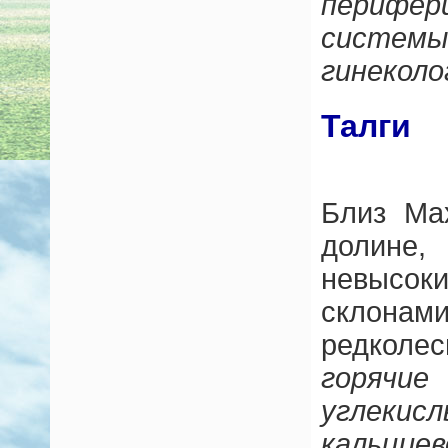
перифе
сист
гинеколо
Талги
Близ Ма
долин
невысо
склон
редколе
горячие
углек
кальцие