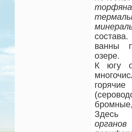
торфян
термаль
минерал
состава
ванны 
озере.
К югу о
многочи
горячие
(серов
бромные,
Здес
органов