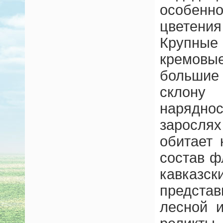
особенн
цветени
Крупные
кремовы
большие
склону
нарядно
заросл
обитает 
состав 
кавказс
предст
лесной 