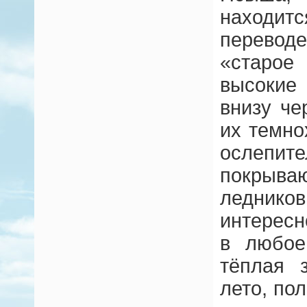
находит
перевод
«старое
высокие
внизу ч
их темно
ослепи
покрыв
леднико
интересн
в любое
тёплая 
лето, по