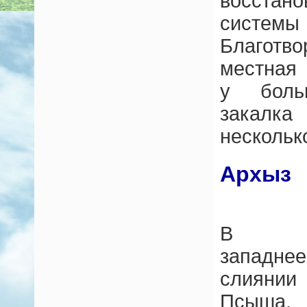
восста
системы
Благот
местная 
у боль
закалк
несколько
Архыз
западн
слиянии
Псыша,