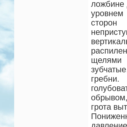
ложбине 
уровнем 
сторо
непри
вертикал
распиле
щелям
зубчаты
гребни.
голубов
обрывом
грота выт
Пониже
давле