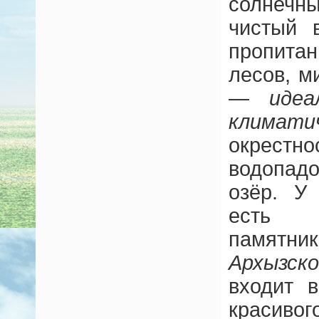
солнечн
чистый 
пропита
лесов, м
—
идеа
климати
окрестн
водопад
озёр. У
есть 
памят
Архызск
входит 
краси