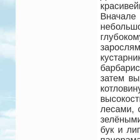
красив
Вначал
неболь
глубо
заросл
кустарн
барбари
затем в
котлов
высокос
лесами, 
зелёным
бук и ли
панорам