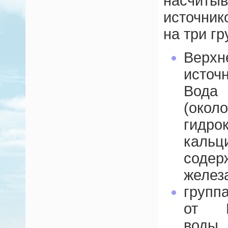
насчит
источни
на три гр
Верхн
источн
Вода
(око
гидро
кальц
соде
желез
групп
от Ве
воды 