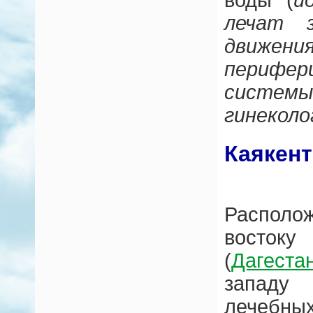
воды (
й
лечат з
движе
перифе
сист
гинеколо
Каякент
Располо
восто
(
Дагеста
западу
лечебны