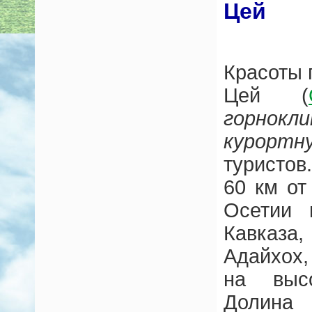
Цей
Красоты 
Цей (
горнокл
курортн
туристов
60 км от
Осетии 
Кавказа
Адайхох,
на выс
Долина