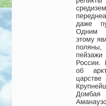
реликты
средизем
передне
даже пу
Одним 
этому яв
полян
пейзаж
России.
об арк
царст
Крупне
Домб
Аманау