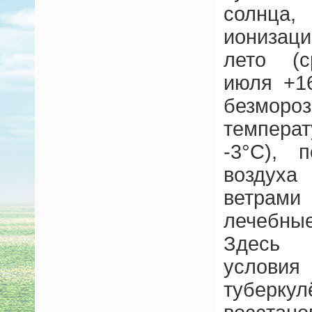
солнца
ионизац
лето (с
июля +1
безморо
темпера
-3°С), 
воздух
ветрам
лечебны
Здесь 
услов
туберк