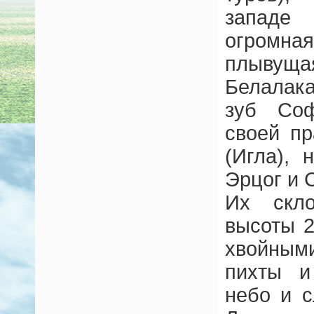
западе
огромна
плывуща
Белалака
зуб Соф
своей п
(Игла),
Эрцог и 
Их скл
высоты 
хвойным
пихты и
небо и с