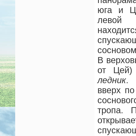
юга и Ц
левой 
находи
спускаю
сосновом
В верхов
от Цей)
ледник
.
вверх по
сосновог
тропа. 
открыва
спуска