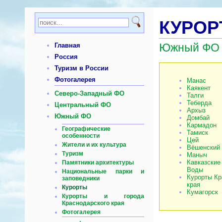
КУРОР
Южный ФО
Главная
Россия
Туризм в России
Фотогалерея
Манас
Каякент
Северо-Западный ФО
Талги
Теберда
Центральный ФО
Архыз
Южный ФО
Домбай
Кармадон
Географические
Тамиск
особенности
Цей
Жители и их культура
Вёшенский
Туризм
Маныч
Кавказские
Памятники архитектуры
Воды
Национальные парки и
Курорты Кр
заповедники
края
Курорты
Кумагорск
Курорты и города
Краснодарского края
Фотогалерея