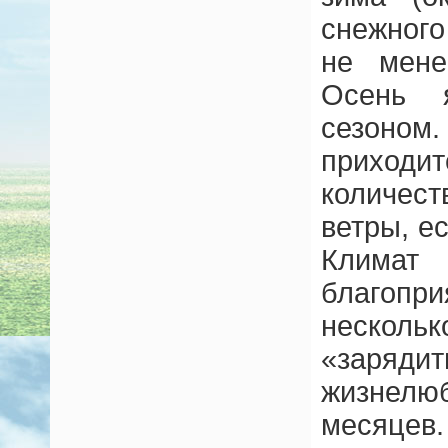
снежного
не мене
Осень я
сезоно
приход
количест
ветры, ес
Климат
благопри
нескол
«заряд
жизне
месяцев.