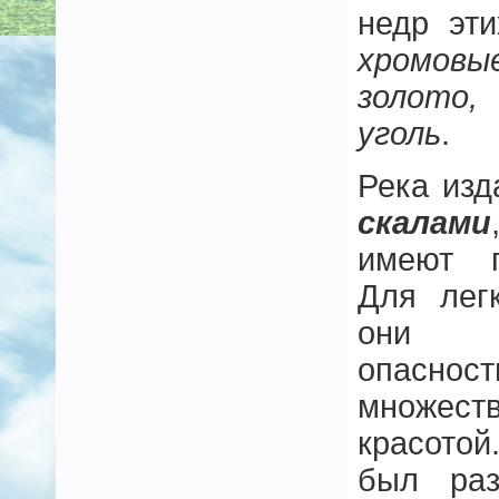
недр эт
хромов
золото,
уголь
.
Река изд
скалами
имеют п
Для лег
они н
опасно
множест
красото
был раз