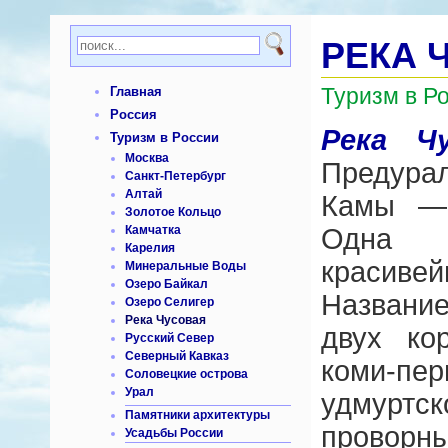
РЕКА 
Туризм в Р
Главная
Россия
Река Чу
Туризм в России
Москва
Предура
Санкт-Петербург
Алтай
Камы — 
Золотое Кольцо
Камчатка
Одна 
Карелия
красив
Минеральные Воды
Озеро Байкал
Названи
Озеро Селигер
Река Чусовая
двух ко
Русский Север
Северный Кавказ
коми-п
Соловецкие острова
Урал
удмурт
Памятники архитектуры
проворн
Усадьбы России