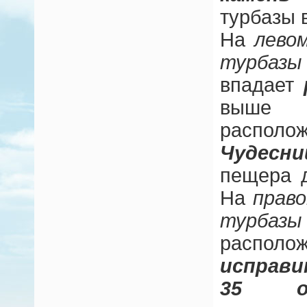
турбазы 
На
лево
турбазы 
впадает
выше 
расп
Чудесни
пещера 
На
право
турба
распо
исправи
35 ос