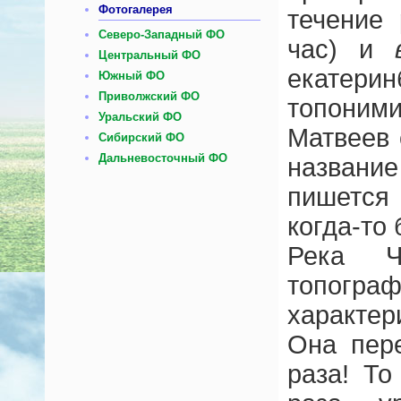
Фотогалерея
течение 
Северо-Западный ФО
час) и
Центральный ФО
екатерин
Южный ФО
Приволжский ФО
топоним
Уральский ФО
Матвеев 
Сибирский ФО
Дальневосточный ФО
название
пишетс
когда-то
Река Ч
топогра
характе
Она пер
раза! То