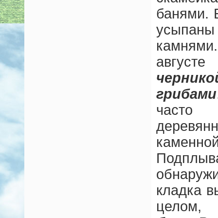
банями. 
усыпан
камнями
августе
черник
грибами
часто 
дерев
каменно
Подпл
обнаруж
кладка в
целом,