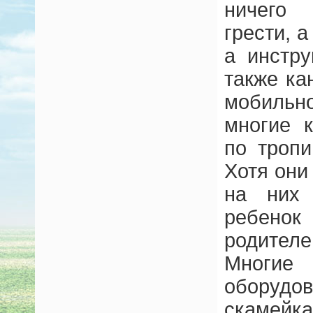
ничего
грести, а
а инстру
также ка
мобильн
многие 
по троп
Хотя они
на них 
ребено
родител
Многие 
обору
скамей