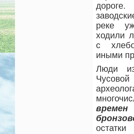
дороге.
заводск
реке уж
ходили 
с хлеб
иными пр
Люди из
Чусово
археол
много
време
бронзов
остатки