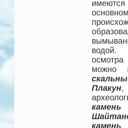
имеются
основ
происх
образов
вымыва
водой.
осмотра
можно н
скальны
Плакун
археоло
каме
Шайтан
камень