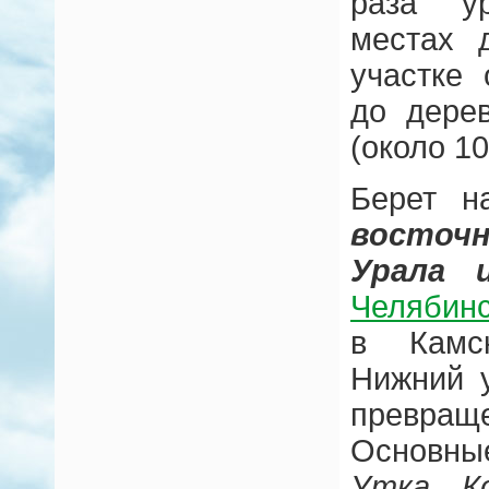
раза у
местах 
участке 
до дере
(около 10
Берет 
восточн
Урала 
Челябинс
в Камск
Нижний у
превраще
Основн
Утка, Ко