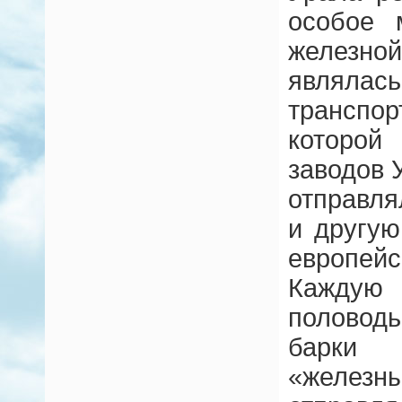
особое 
железно
явля
транспор
которо
заводов 
отправл
и другую
европей
Каждую
половод
барки
«желез