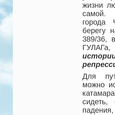
жизни л
самой.
города 
берегу 
389/36, 
ГУЛАГа
истор
репресс
Для пу
можно и
катамар
сидеть,
падения