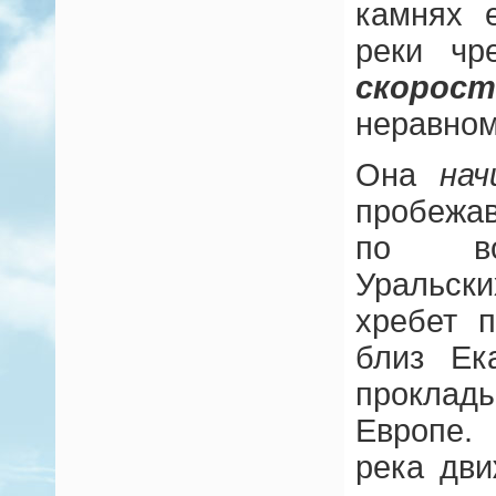
камнях 
реки чр
скор
неравном
Она
нач
пробежав
по во
Уральск
хребет 
близ Ек
проклады
Европе.
река дв