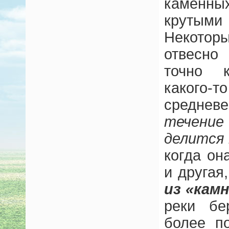
каменны
круты
Некотор
отвесно
точно к
какого
среднев
течение
делится 
когда о
и другая
из «кам
реки бе
более п