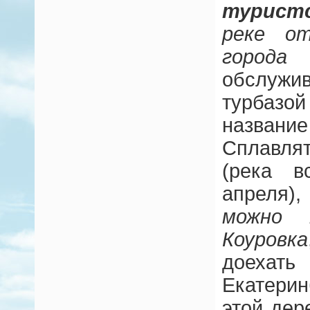
турист
реке о
горо
обслужи
турбазо
названи
Сплавлят
(река в
апреля)
можно 
Коуровка
доехать
Екатерин
этой дер