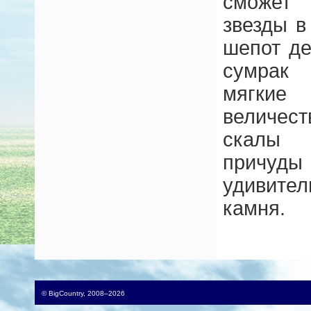
сможет
звезды в
шепот де
сумрак 
мягкие
величес
скалы 
причуды
удивит
камня.
© BigCountry, 2008–2026