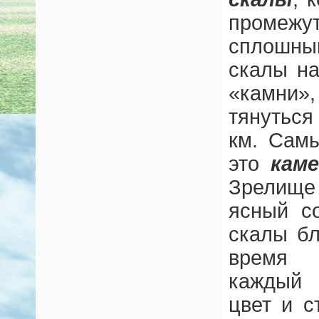
проме
сплошн
скалы н
«камни
тянуться
км. Сам
это
кам
Зрелище
ясный с
скалы бл
время 
каждый 
цвет и с