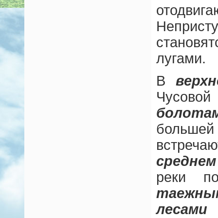
отодвиг
Непри
станов
лугами.
В
верх
Чусовой
болота
больше
встреча
средне
реки п
таежн
лесами