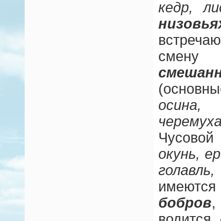
кедр, ли
низовья
встреча
смену 
смешан
(основн
осина,
черемух
Чусово
окунь, е
голавль
имеются
бобров
,
водится