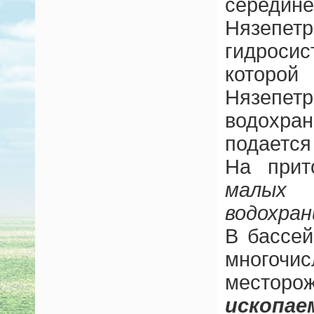
середин
Нязепе
гидрос
кото
Нязепетр
водохра
подается
На при
малых
водохра
В бассе
многочи
место
ископае