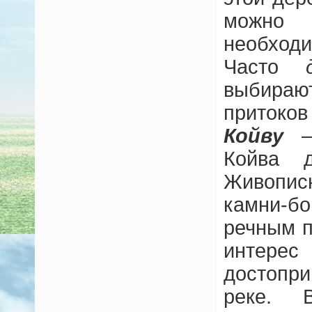
можн
необхо
Часто
выбираю
приток
Койву
— 
Койва д
Живопис
камни-б
речным п
интер
достопр
реке. 