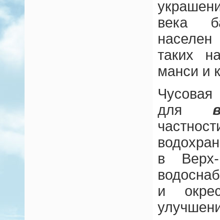
украшен
века б
населе
таких н
манси и 
Чусовая
для
частнос
водохра
в Верх-
водосна
и окре
улучшен