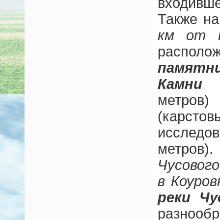
входивш
Также н
км от т
распол
памятн
Камни
(
метров
(карс
исследо
метров)
Чусовог
в Коуров
реки Чу
разнооб