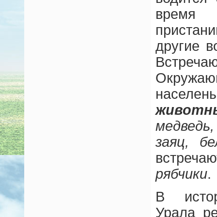
время 
приста
другие 
Встреча
Окружа
населен
животн
медведь
заяц, бе
встре
рябчики
.
В истор
Урала р