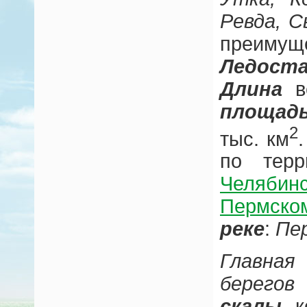
Ревда, С
преимущ
Ледост
Длина
вс
площад
2
тыс. км
по терр
Челябин
Пермско
реке
:
Пер
Главная
берегов
—
скалы
, 