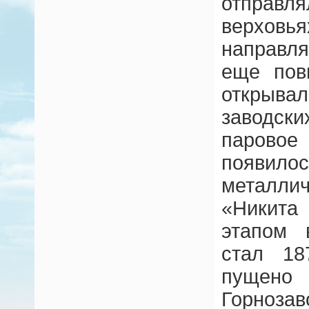
отправл
верхо
направл
еще пов
откры
заводск
парово
появилос
металл
«Никита
этапом 
стал 18
пущен
Горноз