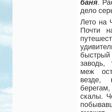
баня
. Р
дело сер
Лето на 
Почти н
путеш
удивит
быстрый
заводь,
меж ост
везде,
берегам
скалы. Ч
побывав